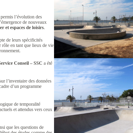
permis l’évolution des
ue l’émergence de nouveaux
r et espaces de loisirs
.
te de leurs spécificités
 rôle en tant que lieux de vie
vironnement.
ervice Conseil – SSC
a été
ur l’inventaire des données
le cadre d’un programme
logique de temporalité
actuels et attendus vers ceux
nsi que les questions de
e début des études comme des