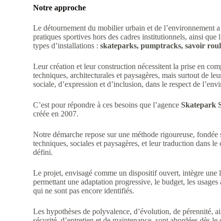
Notre approche
Le détournement du mobilier urbain et de l’environnement a 
pratiques sportives hors des cadres institutionnels, ainsi q
types d’installations :
skateparks, pumptracks, savoir roule
Leur création et leur construction nécessitent la prise en comp
techniques, architecturales et paysagères, mais surtout de leur
sociale, d’expression et d’inclusion, dans le respect de l’en
C’est pour répondre à ces besoins que l’agence
Skatepark S
créée en 2007.
Notre démarche repose sur une méthode rigoureuse, fondée s
techniques, sociales et paysagères, et leur traduction dans 
défini.
Le projet, envisagé comme un dispositif ouvert, intègre une 
permettant une adaptation progressive, le budget, les usages 
qui ne sont pas encore identifiés.
Les hypothèses de polyvalence, d’évolution, de pérennité, ai
sécurité, d’entretien et de maintenance, sont abordées dès l